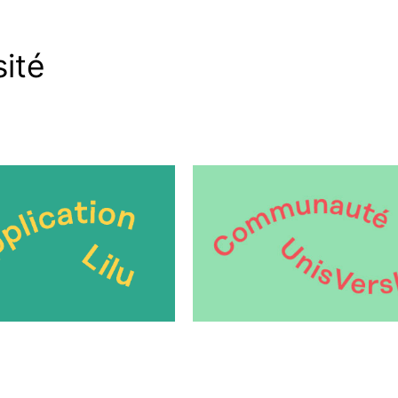
sité
lication étudiante
Communauté Unis Vers L1