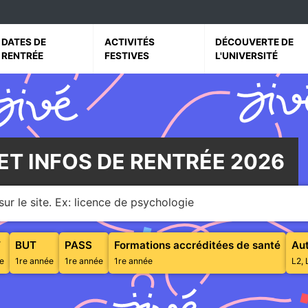
vrir le sous menu de Dates de rentrée
Ouvrir le sous menu de Activités festives
Ouvrir le sous menu 
DATES DE
ACTIVITÉS
DÉCOUVERTE DE
RENTRÉE
FESTIVES
L'UNIVERSITÉ
ET INFOS DE RENTRÉE 2026
ur le site. Ex: licence de psychologie
Diplôme d'Études Universitaires Scientifiques et Techniques
Bachelor Universitaire de Technologie
Parcours d'Accès Spécifique Santé
T
BUT
PASS
Formations accréditées de santé
Aut
e
1re année
1re année
1re année
L2, 