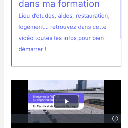
dans ma formation
Lieu d’études, aides, restauration,
logement… retrouvez dans cette
vidéo toutes les infos pour bien
démarrer !