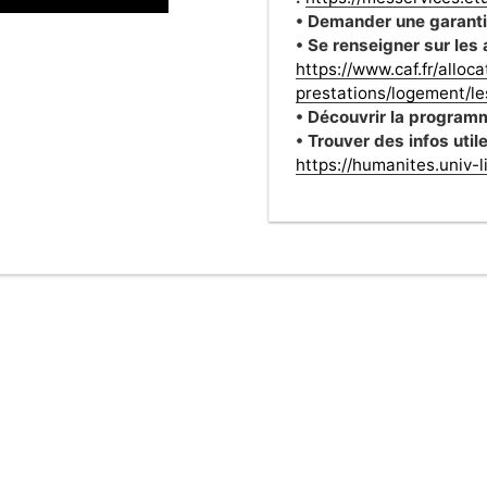
• Demander une garantie
• Se renseigner sur les
https://www.caf.fr/alloc
prestations/logement/l
• Découvrir la programm
• Trouver des infos uti
https://humanites.univ-lil