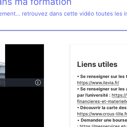
ans ma formation
ogement… retrouvez dans cette vidéo toutes les i
Liens utiles
• Se renseigner sur les
https://www.ilevia.fr/
• Se renseigner sur le
par l’université :
https:/
financieres-et-materiell
• Découvrir la carte de
https://www.crous-lille.
•
Demander une bourse 
:
https://messervices.etu