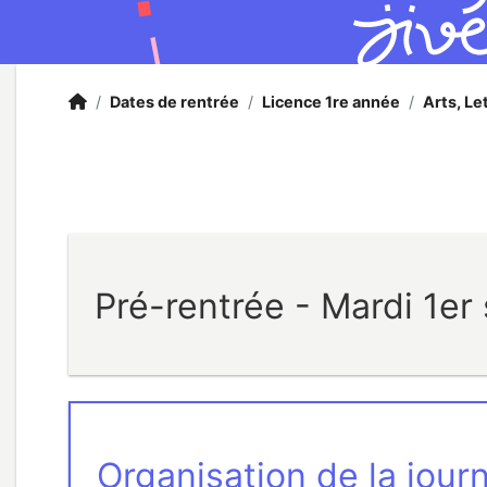
Accueil
Accueil
/
Dates de rentrée
/
Licence 1re année
/
Arts, Le
Pré-rentrée - Mardi 1e
Organisation de la jour