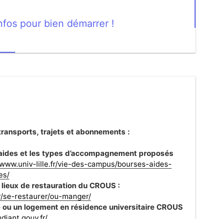
nfos pour bien démarrer !
 transports, trajets et abonnements :
s aides et les types d’accompagnement proposés
/www.univ-lille.fr/vie-des-campus/bourses-aides-
es/
s lieux de restauration du CROUS :
fr/se-restaurer/ou-manger/
ou un logement en résidence universitaire CROUS
diant.gouv.fr/