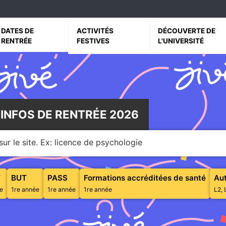
vrir le sous menu de Dates de rentrée
Ouvrir le sous menu de Activités festives
Ouvrir le sous menu 
DATES DE
ACTIVITÉS
DÉCOUVERTE DE
RENTRÉE
FESTIVES
L'UNIVERSITÉ
 INFOS DE RENTRÉE 2026
ur le site. Ex: licence de psychologie
Diplôme d'Études Universitaires Scientifiques et Techniques
Bachelor Universitaire de Technologie
Parcours d'Accès Spécifique Santé
T
BUT
PASS
Formations accréditées de santé
Aut
e
1re année
1re année
1re année
L2, 