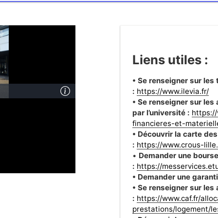
Liens utiles :
• Se renseigner sur les
:
https://www.ilevia.fr/
• Se renseigner sur le
par l’université :
https:/
financieres-et-materiell
• Découvrir la carte de
:
https://www.crous-lille
•
Demander une bourse 
:
https://messervices.etu
• Demander une garantie
• Se renseigner sur les
:
https://www.caf.fr/all
prestations/logement/l