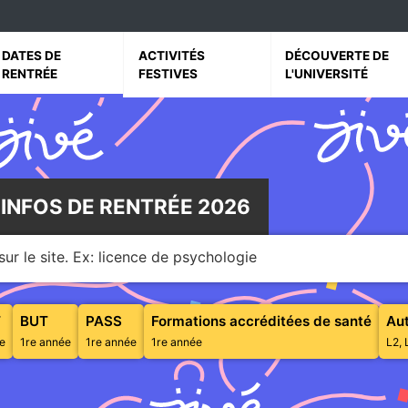
vrir le sous menu de Dates de rentrée
Ouvrir le sous menu de Activités festives
Ouvrir le sous menu 
DATES DE
ACTIVITÉS
DÉCOUVERTE DE
RENTRÉE
FESTIVES
L'UNIVERSITÉ
 INFOS DE RENTRÉE 2026
ur le site. Ex: licence de psychologie
Diplôme d'Études Universitaires Scientifiques et Techniques
Bachelor Universitaire de Technologie
Parcours d'Accès Spécifique Santé
T
BUT
PASS
Formations accréditées de santé
Aut
e
1re année
1re année
1re année
L2, 