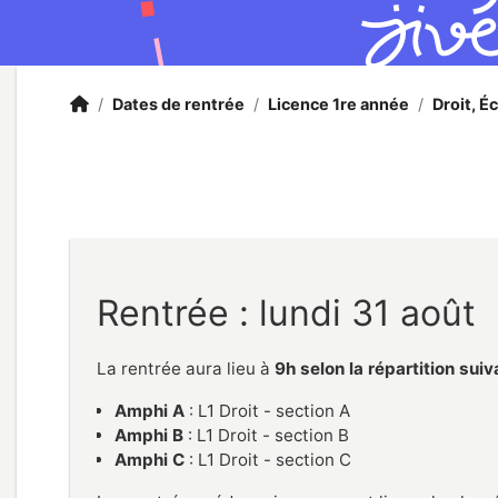
Accueil
Accueil
/
Dates de rentrée
/
Licence 1re année
/
Droit, É
Rentrée : lundi 31 août
La rentrée aura lieu à
9h selon la répartition sui
Amphi A
: L1 Droit - section A
Amphi B
: L1 Droit - section B
Amphi C
: L1 Droit - section C