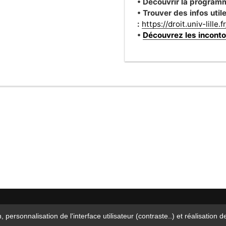
• Découvrir la programm
• Trouver des infos uti
:
https://droit.univ-lille.fr
•
Découvrez les inconto
n, personnalisation de l'interface utilisateur (contraste..) et réalisati