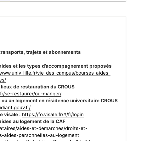
 transports, trajets et abonnements
s aides et les types d’accompagnement proposés
/www.univ-lille.fr/vie-des-campus/bourses-aides-
es/
s lieux de restauration du CROUS
.fr/se-restaurer/ou-manger/
ou un logement en résidence universitaire CROUS
diant.gouv.fr/
 visale :
https://fo.visale.fr/#/fr/login
 aides au logement de la CAF
ocataires/aides-et-demarches/droits-et-
es-aides-personnelles-au-logement