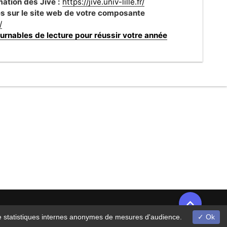
ation des Jivé :
https://jive.univ-lille.fr/
les sur le site web de votre composante
/
urnables de lecture pour réussir votre année
on de statistiques internes anonymes de mesures d'audience.
Ok