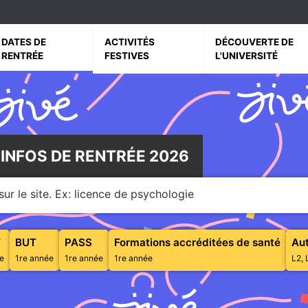
vrir le sous menu de Dates de rentrée
Ouvrir le sous menu de Activités festives
Ouvrir le sous menu 
DATES DE
ACTIVITÉS
DÉCOUVERTE DE
RENTRÉE
FESTIVES
L'UNIVERSITÉ
 INFOS DE RENTRÉE 2026
ur le site. Ex: licence de psychologie
Diplôme d'Études Universitaires Scientifiques et Techniques
Bachelor Universitaire de Technologie
Parcours d'Accès Spécifique Santé
T
BUT
PASS
Formations accréditées de santé
Aut
e
1re année
1re année
1re année
L2, 