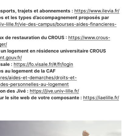
nsports, trajets et abonnements :
https://www.ilevia.fr/
ides et les types d’accompagnement proposés par
iv-lille.fr/vie-des-campus/bourses-aides-financieres-
eux de restauration du CROUS :
https://www.crous-
ger/
un logement en résidence universitaire CROUS
nt.gouv.fr/
sale :
https://fo.visale.fr/#/fr/login
des au logement de la CAF
aires/aides-et-demarches/droits-et-
aides-personnelles-au-logement
on des Jivé :
https://jive.univ-lille.fr/
sur le site web de votre composante :
https://iaelille.fr/