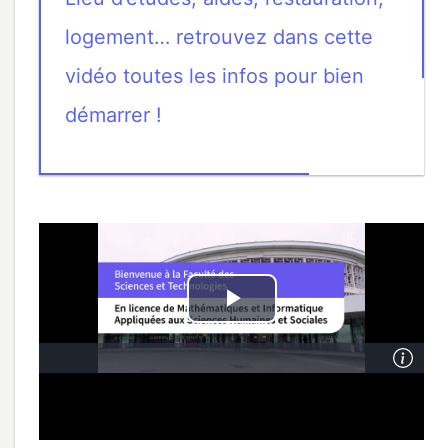
logement… retrouvez dans cette
vidéo toutes les infos pour bien
démarrer !